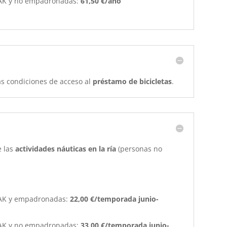
AK y no empadronadas:
61,50 €/año
as condiciones de acceso al
préstamo de bicicletas
.
e las
actividades náuticas en la ría
(personas no
AK y empadronadas:
22,00 €/temporada
junio-
AK y no empadronadas:
33,00 €/temporada junio-