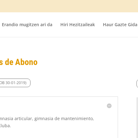
Erandio mugitzen ari da
Hiri Hezitzaileak
Haur Gazte Gida
s de Abono
BOB 30-01-2019)
mnasia articular, gimnasia de mantenimiento,
Kluba.