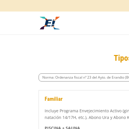
Tipo
Norma: Ordenanza fiscal nº 23 del Ayto. de Erandio (
Familiar
Incluye Programa Envejecimiento Activo (gi
natación 14/17H, etc.), Abono Ura y Abono 
PISCINA + SAUNA