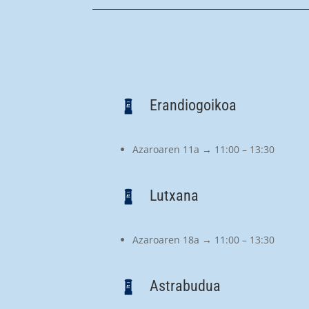
Erandiogoikoa
Azaroaren 11a → 11:00 – 13:30
Lutxana
Azaroaren 18a → 11:00 – 13:30
Astrabudua