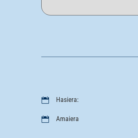
Hasiera:

Amaiera
