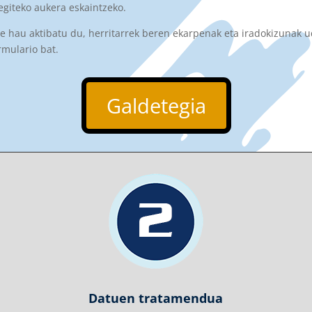
giteko aukera eskaintzeko.
 hau aktibatu du, herritarrek beren ekarpenak eta iradokizunak u
rmulario bat.
Galdetegia
Datuen tratamendua