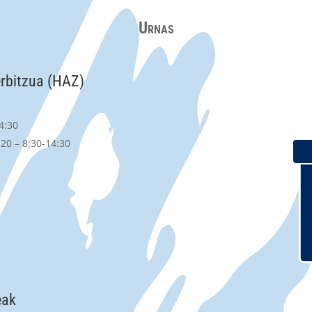
Urnas
erbitzua (HAZ)
4:30
20 – 8:30-14:30
eak