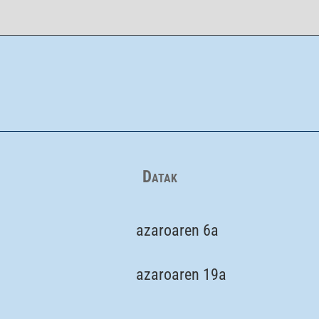
Datak
azaroaren 6a
azaroaren 19a