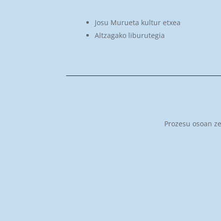
Josu Murueta kultur etxea
Altzagako liburutegia
Prozesu osoan zeh