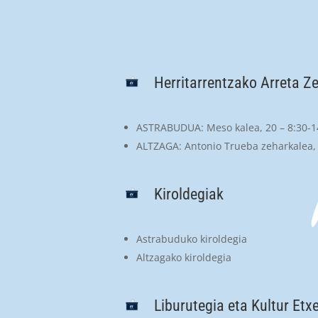
Herritarrentzako Arreta Z
ASTRABUDUA: Meso kalea, 20 – 8:30-1
ALTZAGA: Antonio Trueba zeharkalea, 
Kiroldegiak
Astrabuduko kiroldegia
Altzagako kiroldegia
Liburutegia eta Kultur Etx