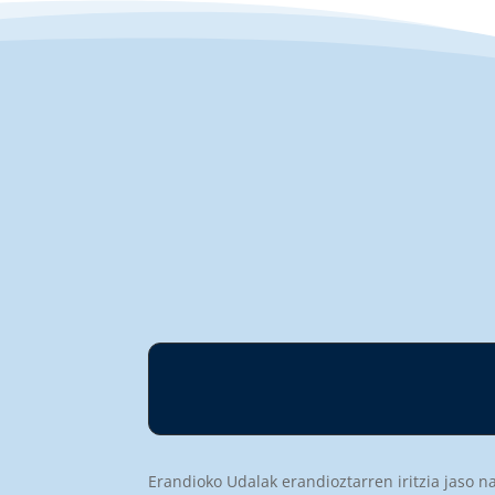
Erandioko Udalak erandioztarren iritzia jaso n