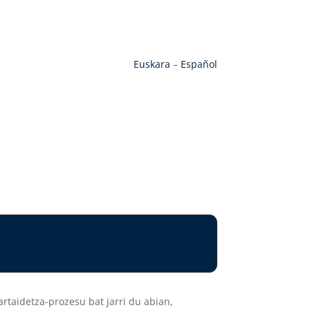
Euskara
–
Español
artaidetza-prozesu bat jarri du abian,