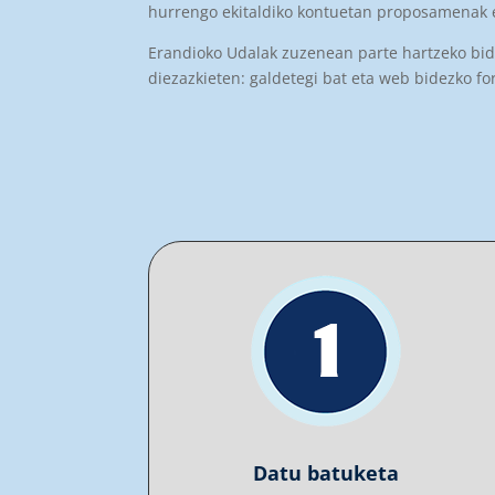
hurrengo ekitaldiko kontuetan proposamenak e
Erandioko Udalak zuzenean parte hartzeko bide
diezazkieten: galdetegi bat eta web bidezko fo
Datu batuketa