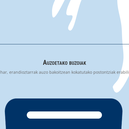
Auzoetako buzoiak
ar, erandioztarrak auzo bakoitzean kokatutako postontziak erabili