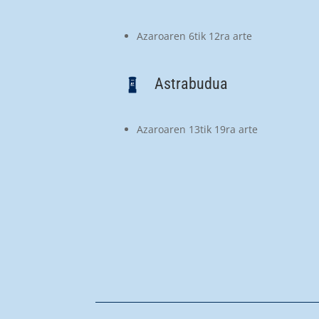
Azaroaren 6tik 12ra arte
Astrabudua
Azaroaren 13tik 19ra arte