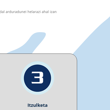
dal arduradunei helarazi ahal izan
Itzulketa