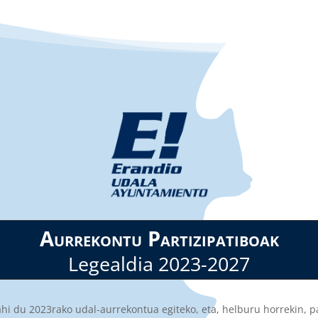
Aurrekontu Partizipatiboak
Legealdia 2023-2027
ahi du 2023rako udal-aurrekontua egiteko, eta, helburu horrekin, p